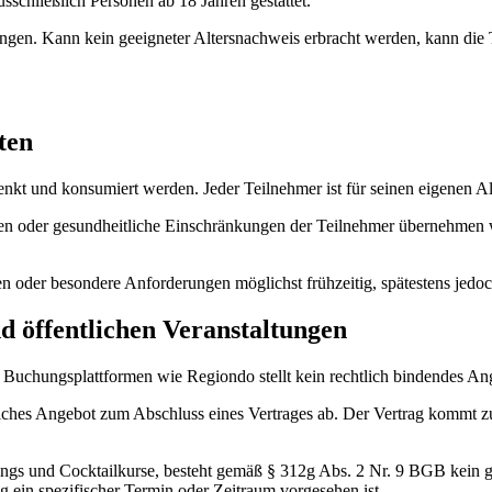
sschließlich Personen ab 18 Jahren gestattet.
erlangen. Kann kein geeigneter Altersnachweis erbracht werden, kann d
ten
nkt und konsumiert werden. Jeder Teilnehmer ist für seinen eigenen 
iten oder gesundheitliche Einschränkungen der Teilnehmer übernehmen w
ten oder besondere Anforderungen möglichst frühzeitig, spätestens jedoc
d öffentlichen Veranstaltungen
f Buchungsplattformen wie Regiondo stellt kein rechtlich bindendes A
hes Angebot zum Abschluss eines Vertrages ab. Der Vertrag kommt zus
tings und Cocktailkurse, besteht gemäß § 312g Abs. 2 Nr. 9 BGB kein ge
 ein spezifischer Termin oder Zeitraum vorgesehen ist.