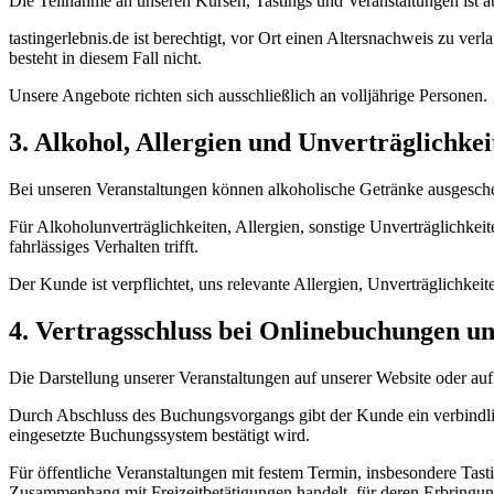
Die Teilnahme an unseren Kursen, Tastings und Veranstaltungen ist au
tastingerlebnis.de ist berechtigt, vor Ort einen Altersnachweis zu v
besteht in diesem Fall nicht.
Unsere Angebote richten sich ausschließlich an volljährige Personen.
3. Alkohol, Allergien und Unverträglichkei
Bei unseren Veranstaltungen können alkoholische Getränke ausgesche
Für Alkoholunverträglichkeiten, Allergien, sonstige Unverträglichke
fahrlässiges Verhalten trifft.
Der Kunde ist verpflichtet, uns relevante Allergien, Unverträglichkei
4. Vertragsschluss bei Onlinebuchungen un
Die Darstellung unserer Veranstaltungen auf unserer Website oder au
Durch Abschluss des Buchungsvorgangs gibt der Kunde ein verbindlic
eingesetzte Buchungssystem bestätigt wird.
Für öffentliche Veranstaltungen mit festem Termin, insbesondere Tas
Zusammenhang mit Freizeitbetätigungen handelt, für deren Erbringung