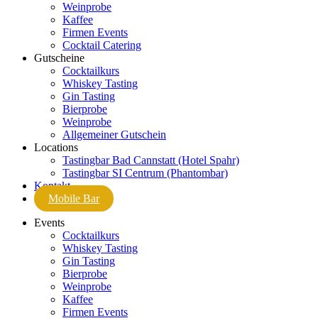
Weinprobe
Kaffee
Firmen Events
Cocktail Catering
Gutscheine
Cocktailkurs
Whiskey Tasting
Gin Tasting
Bierprobe
Weinprobe
Allgemeiner Gutschein
Locations
Tastingbar Bad Cannstatt (Hotel Spahr)
Tastingbar SI Centrum (Phantombar)
Kontakt
Mobile Bar
Events
Cocktailkurs
Whiskey Tasting
Gin Tasting
Bierprobe
Weinprobe
Kaffee
Firmen Events