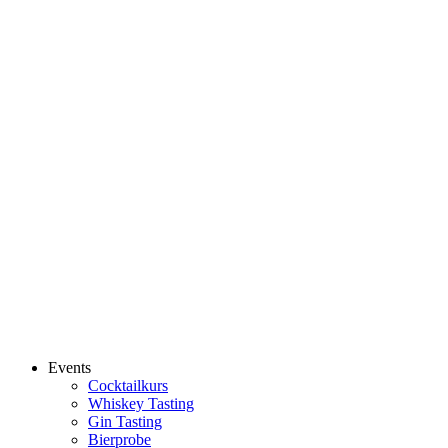
Events
Cocktailkurs
Whiskey Tasting
Gin Tasting
Bierprobe